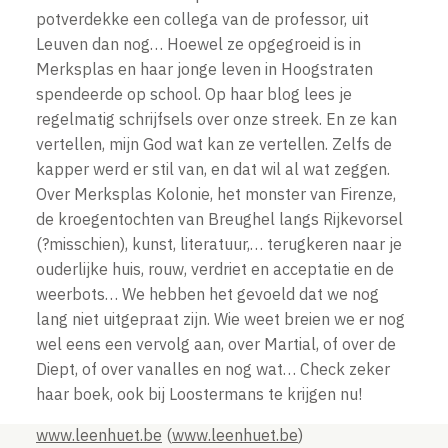
potverdekke een collega van de professor, uit
Leuven dan nog… Hoewel ze opgegroeid is in
Merksplas en haar jonge leven in Hoogstraten
spendeerde op school. Op haar blog lees je
regelmatig schrijfsels over onze streek. En ze kan
vertellen, mijn God wat kan ze vertellen. Zelfs de
kapper werd er stil van, en dat wil al wat zeggen.
Over Merksplas Kolonie, het monster van Firenze,
de kroegentochten van Breughel langs Rijkevorsel
(?misschien), kunst, literatuur,… terugkeren naar je
ouderlijke huis, rouw, verdriet en acceptatie en de
weerbots… We hebben het gevoeld dat we nog
lang niet uitgepraat zijn. Wie weet breien we er nog
wel eens een vervolg aan, over Martial, of over de
Diept, of over vanalles en nog wat… Check zeker
haar boek, ook bij Loostermans te krijgen nu!
www.leenhuet.be
(
www.leenhuet.be
)