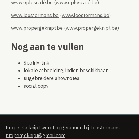
www.oploscafé.be
(
www.oploscafé.be
)
www.loostermans.be
(
www.loostermans.be
)
www.propergeknipt.be
(
www.propergeknipt.be
)
Nog aan te vullen
Spotify-link
lokale afbeelding, indien beschikbaar
uitgebreidere shownotes
social copy
Proper Geknipt wordt opgenomen bij Loostermans.
propergeknipt@gmail.com