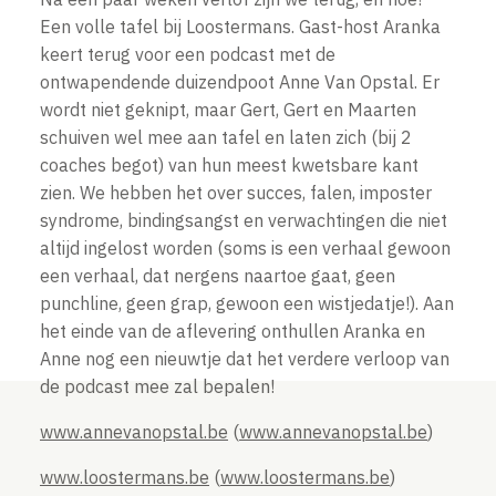
Een volle tafel bij Loostermans. Gast-host Aranka
keert terug voor een podcast met de
ontwapendende duizendpoot Anne Van Opstal. Er
wordt niet geknipt, maar Gert, Gert en Maarten
schuiven wel mee aan tafel en laten zich (bij 2
coaches begot) van hun meest kwetsbare kant
zien. We hebben het over succes, falen, imposter
syndrome, bindingsangst en verwachtingen die niet
altijd ingelost worden (soms is een verhaal gewoon
een verhaal, dat nergens naartoe gaat, geen
punchline, geen grap, gewoon een wistjedatje!). Aan
het einde van de aflevering onthullen Aranka en
Anne nog een nieuwtje dat het verdere verloop van
de podcast mee zal bepalen!
www.annevanopstal.be
(
www.annevanopstal.be
)
www.loostermans.be
(
www.loostermans.be
)