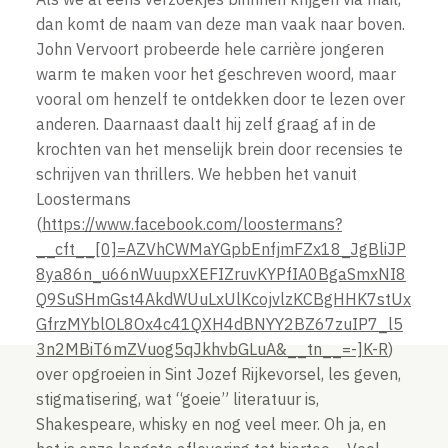
dan komt de naam van deze man vaak naar boven.
John Vervoort probeerde hele carrière jongeren
warm te maken voor het geschreven woord, maar
vooral om henzelf te ontdekken door te lezen over
anderen. Daarnaast daalt hij zelf graag af in de
krochten van het menselijk brein door recensies te
schrijven van thrillers. We hebben het vanuit
Loostermans
(
https://www.facebook.com/loostermans?
__cft__[0]=AZVhCWMaYGpbEnfjmFZx18_JgBliJP
8ya86n_u66nWuupxXEFIZruvKYPfIA0BgaSmxNI8
Q9SuSHmGst4AkdWUuLxUlKcojvlzKCBgHHK7stUx
GfrzMYblOL8Ox4c41QXH4dBNYY2BZ67zuIP7_l5
3n2MBiT6mZVuog5qJkhvbGLuA&__tn__=-]K-R
)
over opgroeien in Sint Jozef Rijkevorsel, les geven,
stigmatisering, wat “goeie” literatuur is,
Shakespeare, whisky en nog veel meer. Oh ja, en