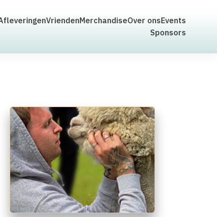
Afleveringen
Vrienden
Merchandise
Over ons
Events
Sponsors