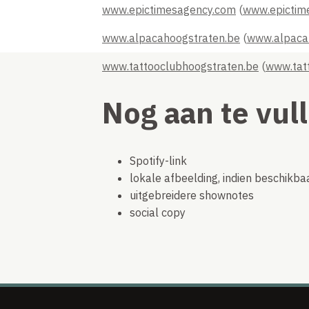
www.epictimesagency.com
(
www.epictim
www.alpacahoogstraten.be
(
www.alpaca
www.tattooclubhoogstraten.be
(
www.tat
Nog aan te vul
Spotify-link
lokale afbeelding, indien beschikba
uitgebreidere shownotes
social copy