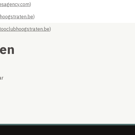
esagency.com
)
hoogstraten.be
)
tooclubhoogstraten.be
)
len
ar